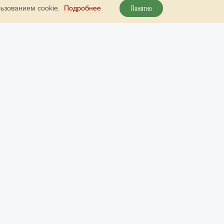
Понятно
льзованием cookie.
Подробнее
+ 7 800 707 51 89
Наш бот в Telegram
рута
+ 7 (985) 738 23 52
Наш бот в МАКС
info@9999d.gold
Контакты
© 2026 «Золото Державы». Все права защищены.