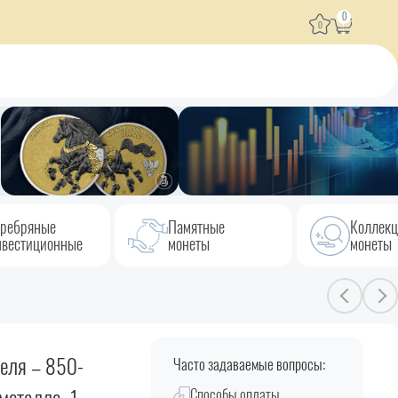
0
0
ребряные
Памятные
Коллек
вестиционные
монеты
монеты
еля – 850-
Часто задаваемые вопросы:
Способы оплаты