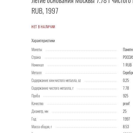
летие основания Москвы 7.78 г чистого 
RUB, 1997
НЕТ В НАЛИЧИИ
Характеристики
Монеты
Памятн
Страна
РОССИ
Номинал
1 RUB
Металл
Серебр
Содержание хим.чистого металла, oz
0.25
Содержание чистого металла, г
7.78
Проба
925
Качество
proof
Диаметр, мм
25
Год
1997
Масса общая, г
8.53