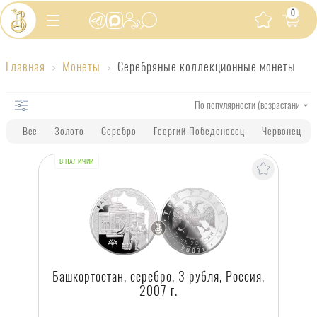
0
Серебряные
Главная
Монеты
Серебряные коллекционные монеты
коллекционные
монеты
Все
Золото
Серебро
Георгий Победоносец
Червонец
В НАЛИЧИИ
Башкортостан, серебро, 3 рубля, Россия,
2007 г.