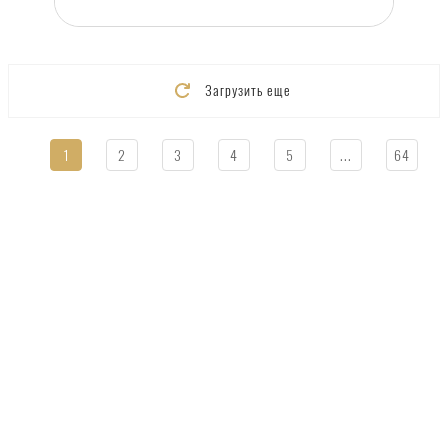
Загрузить еще
1
2
3
4
5
...
64