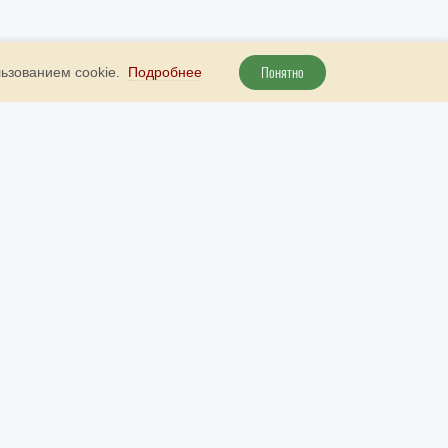
Понятно
льзованием cookie.
Подробнее
+ 7 800 707 51 89
Наш бот в Telegram
рута
+ 7 (985) 738 23 52
Наш бот в МАКС
info@9999d.gold