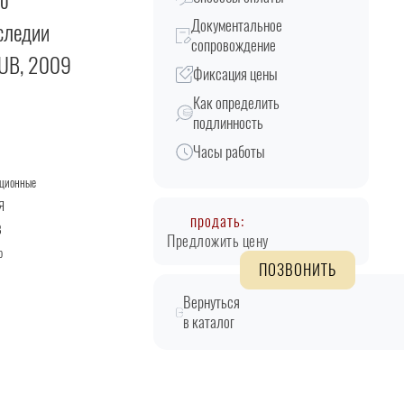
во
Документальное
следии
сопровождение
RUB, 2009
Фиксация цены
Как определить
подлинность
Часы работы
кционные
Я
продать:
B
Предложить цену
о
ПОЗВОНИТЬ
Вернуться
в каталог