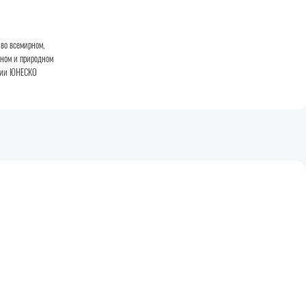
 во всемирном,
рном и природном
дии ЮНЕСКО