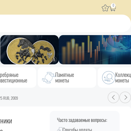
0
0
ребряные
Памятные
Коллек
вестиционные
монеты
монеты
 25 RUB, 2009
тники
Часто задаваемые вопросы:
Способы оплаты