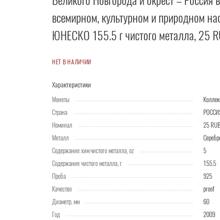
Великого Новгорода и окрест – Россия 
всемирном, культурном и природном на
ЮНЕСКО 155.5 г чистого металла, 25 
НЕТ В НАЛИЧИИ
Характеристики
Монеты
Колле
Страна
РОССИ
Номинал
25 RU
Металл
Серебр
Содержание хим.чистого металла, oz
5
Содержание чистого металла, г
155.5
Проба
925
Качество
proof
Диаметр, мм
60
Год
2009