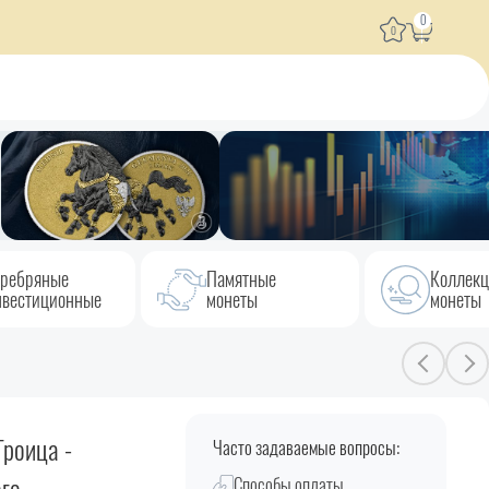
0
0
ребряные
Памятные
Коллек
вестиционные
монеты
монеты
роица -
Часто задаваемые вопросы:
Способы оплаты