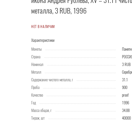
икона Андрея Рублева, XV – 31.1 г чист
металла, 3 RUB, 1996
НЕТ В НАЛИЧИИ
Характеристики
Монеты
Памятн
Страна
РОССИ
Номинал
3 RUB
Металл
Серебр
Содержание чистого металла, г
31.1
Проба
900
Качество
proof
Год
1996
Масса общая, г
34.88
Тираж, шт
40000