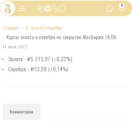
0
Главная
О золоте/серебре
Курсы
Курсы золота и серебра на закрытие МосБиржи 14.06
золота
14 июня 2023
и
Золото - ₽5 273,97 (↑0,32%)
серебра
на
Серебро - ₽73,50 (↑0,14%)
закрытие
МосБиржи
14.06
Комментарии