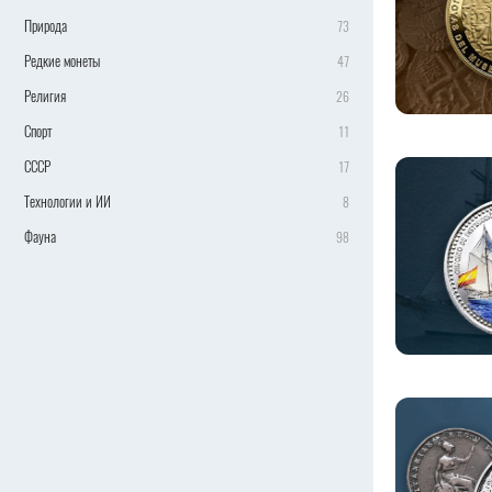
Природа
73
Редкие монеты
47
Религия
26
Спорт
11
СССР
17
Технологии и ИИ
8
Фауна
98