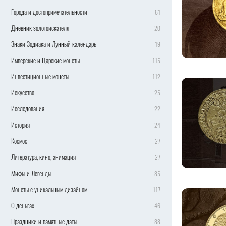
Города и достопримечательности
61
Дневник золотоискателя
20
Знаки Зодиака и Лунный календарь
19
Имперские и Царские монеты
115
Инвестиционные монеты
112
Искусство
25
Исследования
22
История
24
Космос
27
Литература, кино, анимация
27
Мифы и Легенды
85
Монеты с уникальным дизайном
117
О деньгах
46
Праздники и памятные даты
88