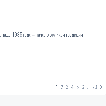
нады 1935 года – начало великой традиции
›
1
2
3
4
5
6
…
20