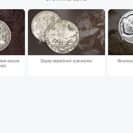
овом выпуске
Шедевр европейской нумизматики
Миллионы 
вора