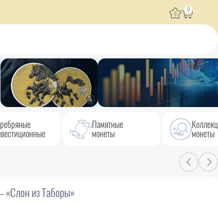
0
0
ребряные
Памятные
Коллек
вестиционные
монеты
монеты
– «Слон из Таборы»