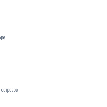
бре
 островов