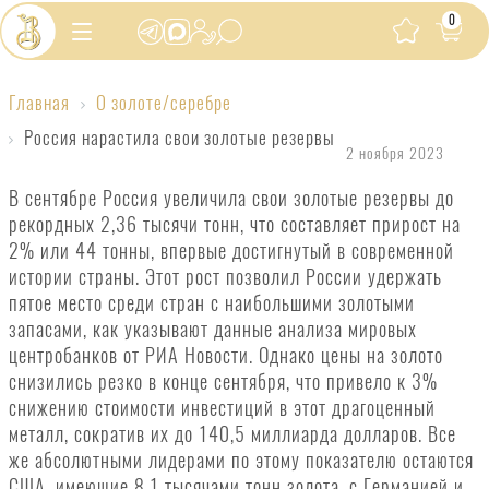
0
Главная
О золоте/серебре
Россия
Россия нарастила свои золотые резервы
нарастила
2 ноября 2023
свои
В сентябре Россия увеличила свои золотые резервы до
золотые
рекордных 2,36 тысячи тонн, что составляет прирост на
2% или 44 тонны, впервые достигнутый в современной
резервы
истории страны. Этот рост позволил России удержать
пятое место среди стран с наибольшими золотыми
запасами, как указывают данные анализа мировых
центробанков от РИА Новости. Однако цены на золото
снизились резко в конце сентября, что привело к 3%
снижению стоимости инвестиций в этот драгоценный
металл, сократив их до 140,5 миллиарда долларов. Все
же абсолютными лидерами по этому показателю остаются
США, имеющие 8,1 тысячами тонн золота, с Германией и