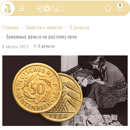
0
Главная
Заметки о монетах
О деньгах
Бумажные
Бумажные деньги на растопку печи
деньги
// О деньгах
8 августа 2023
на
растопку
печи