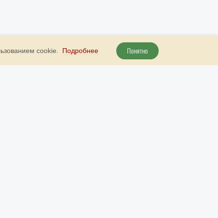
Понятно
льзованием cookie.
Подробнее
+ 7 800 707 51 89
Наш бот в Telegram
рута
+ 7 (985) 738 23 52
Наш бот в МАКС
info@9999d.gold