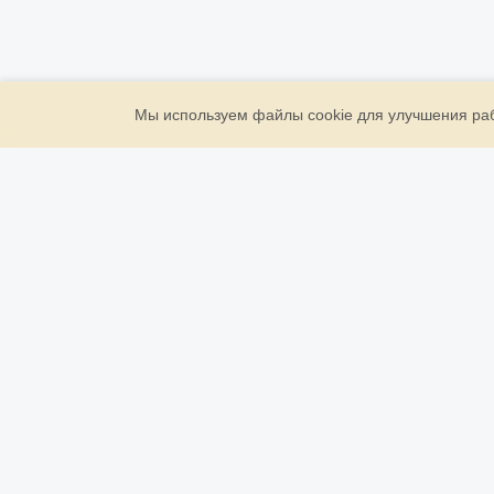
Мы используем файлы cookie для улучшения рабо
ООО «Золото Державы»
ИНН: 7709946961