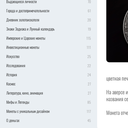
Выдающиеся личности
70
Города и достопримечательности
61
Дневник золотоискателя
20
Знаки Зодиака и Лунный календарь
19
Имперские и Царские монеты
115
Инвестиционные монеты
111
Искусство
25
Исследования
22
История
24
цветная пе
Космос
27
На аверсе 
Литература, кино, анимация
27
названия с
Мифы и Легенды
85
Монеты с уникальным дизайном
117
Монета отч
О деньгах
45