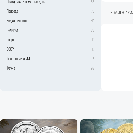
Праздники и памятные даты
88
Природа
73
КОММЕНТАРИ
Редкие монеты
47
Религия
26
Спорт
11
СССР
17
Технологии и ИИ
8
Фауна
98