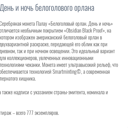
День и ночь белоголового орлана
Серебряная монета Палау «Белоголовый орлан. День и ночь»
отличается необычным покрытием «Obsidian Black Proof», на
котором изображен американский белоголовый орлан в
двухвариантной раскраске, передающей его облик как при
дневном, так и при ночном освещении. Это идеальный вариант
для коллекционеров, увлеченных инновационными
технологиями чеканки. Монета имеет ультравысокий рельеф, что
обеспечивается технологией Smartminting©, а современная
пернатого хищника.
а также надписи с указанием страны-эмитента, номинала и
тираж – всего 777 экземпляров.