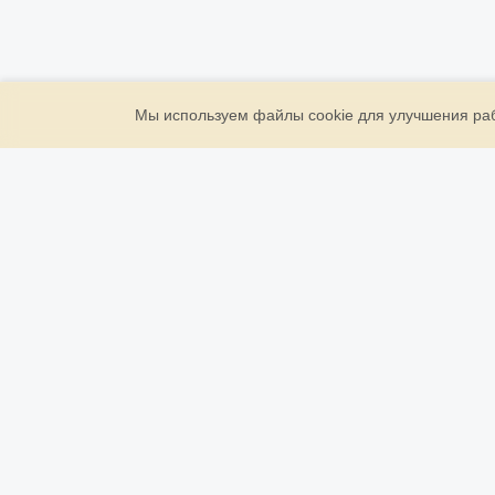
Мы используем файлы cookie для улучшения рабо
ООО «Золото Державы»
ИНН: 7709946961