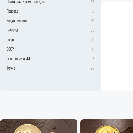
Праздники и памятные даты
88
Природа
73
Редкие монеты
47
Религия
26
Спорт
11
СССР
17
Технологии и ИИ
8
Фауна
98