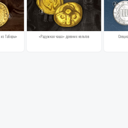
 из Таборы»
«Радужная чаша» древних кельтов
Специа