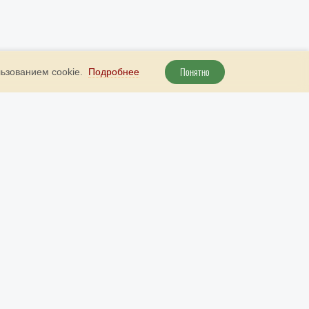
Понятно
льзованием cookie.
Подробнее
+ 7 800 707 51 89
Наш бот в Telegram
рута
+ 7 (985) 738 23 52
Наш бот в МАКС
info@9999d.gold