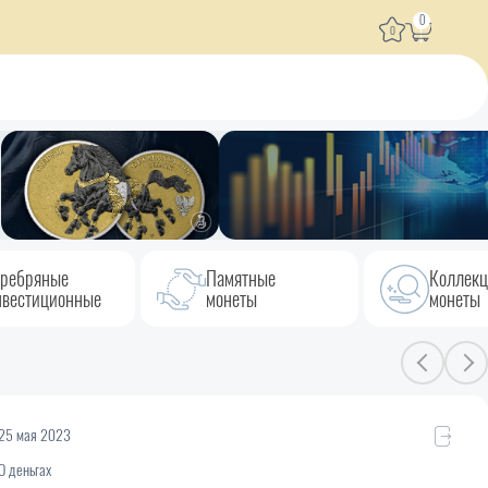
0
0
ребряные
Памятные
Коллек
вестиционные
монеты
монеты
25 мая 2023
О деньгах