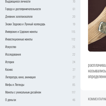
Выдающиеся личности
70
Города и достопримечательности
61
Дневник золотоискателя
20
Знаки Зодиака и Лунный календарь
19
Имперские и Царские монеты
115
Инвестиционные монеты
112
Искусство
25
Исследования
22
История
24
расплачива
Космос
27
назывались
определенн
Литература, кино, анимация
27
Мифы и Легенды
85
Монеты с уникальным дизайном
117
КОММЕНТАРИ
О деньгах
46