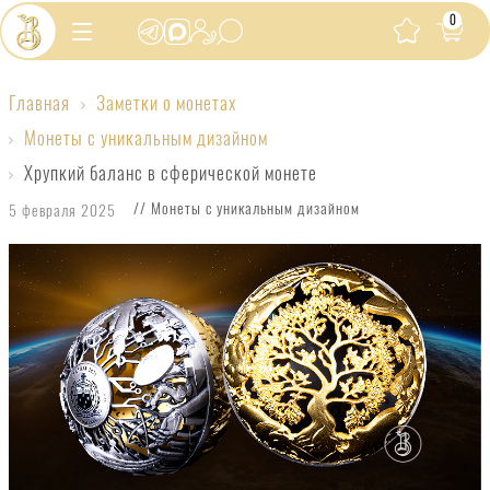
0
Главная
Заметки о монетах
Хрупкий
Монеты с уникальным дизайном
баланс
Хрупкий баланс в сферической монете
в
// Монеты с уникальным дизайном
5 февраля 2025
сферической
монете