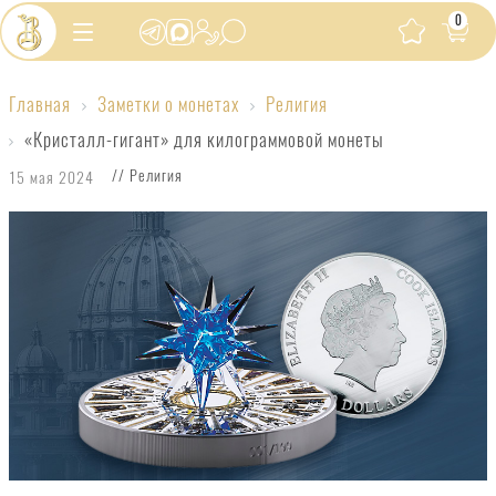
0
Главная
Заметки о монетах
Религия
«Кристалл-
«Кристалл-гигант» для килограммовой монеты
гигант»
// Религия
15 мая 2024
для
килограммовой
монеты