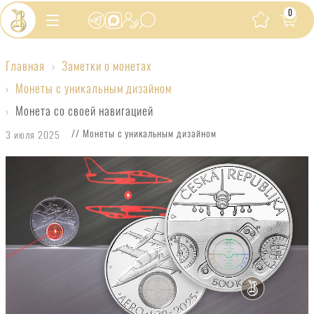
0
Главная
Заметки о монетах
Монета
Монеты с уникальным дизайном
со
Монета со своей навигацией
своей
// Монеты с уникальным дизайном
3 июля 2025
навигацией