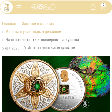
0
Главная
Заметки о монетах
На
Монеты с уникальным дизайном
стыке
На стыке чеканки и ювелирного искусства
чеканки
// Монеты с уникальным дизайном
5 мая 2025
и
ювелирного
искусства