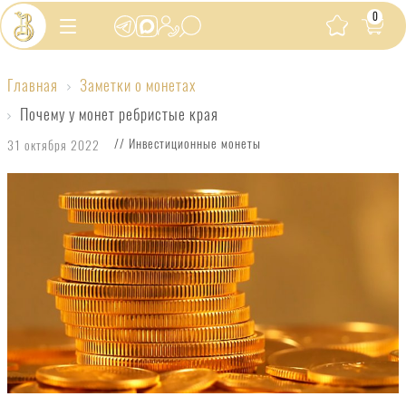
0
Главная
Заметки о монетах
Почему
Почему у монет ребристые края
у
// Инвестиционные монеты
31 октября 2022
монет
ребристые
края