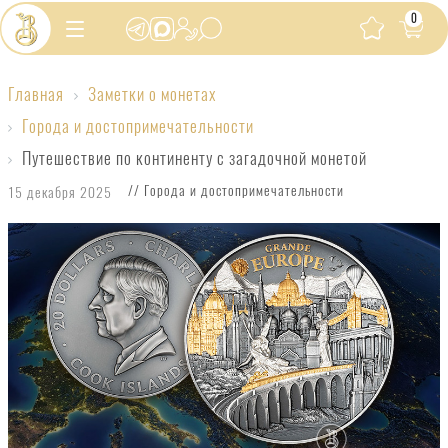
0
Главная
Заметки о монетах
Путешествие
Города и достопримечательности
по
Путешествие по континенту с загадочной монетой
континенту
// Города и достопримечательности
15 декабря 2025
с
загадочной
монетой