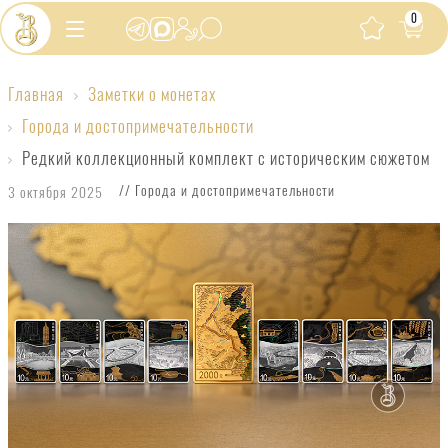
0
Главная
Заметки о монетах
Редкий
Города и достопримечательности
коллекционный
Редкий коллекционный комплект с историческим сюжетом
комплект
// Города и достопримечательности
3 октября 2025
с
историческим
сюжетом