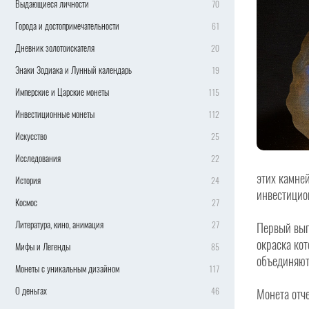
Выдающиеся личности
70
Города и достопримечательности
61
Дневник золотоискателя
20
Знаки Зодиака и Лунный календарь
19
Имперские и Царские монеты
115
Инвестиционные монеты
112
Искусство
25
Исследования
22
этих камне
История
24
инвестицио
Космос
27
Литература, кино, анимация
27
Первый вып
окраска ко
Мифы и Легенды
85
объединяют
Монеты с уникальным дизайном
117
О деньгах
46
Монета отче