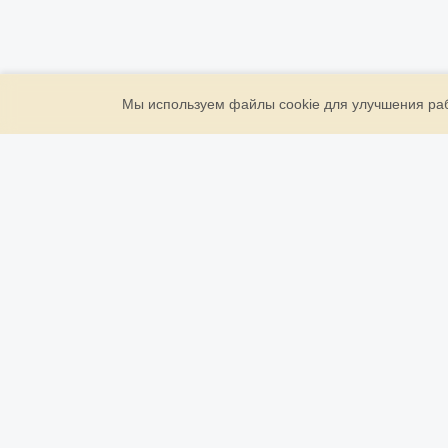
Мы используем файлы cookie для улучшения рабо
ООО «Золото Державы»
ИНН: 7709946961