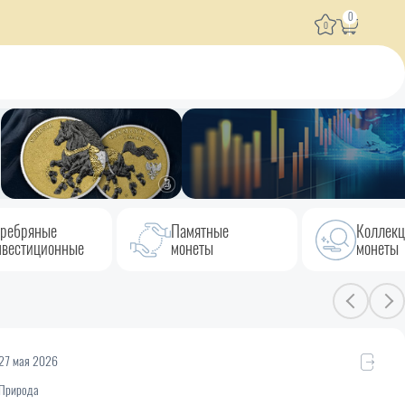
0
0
ребряные
Памятные
Коллек
вестиционные
монеты
монеты
27 мая 2026
Природа