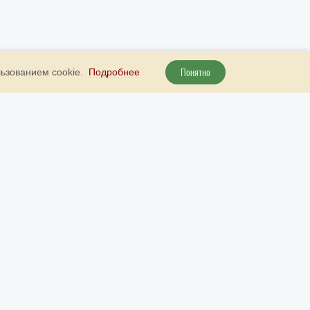
Понятно
льзованием cookie.
Подробнее
+ 7 800 707 51 89
Наш бот в Telegram
рута
+ 7 (985) 738 23 52
Наш бот в МАКС
info@9999d.gold