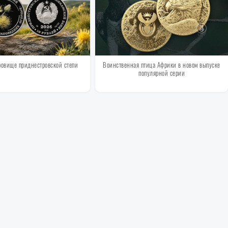
ровище приднестровской степи
Воинственная птица Африки в новом выпуске
популярной серии