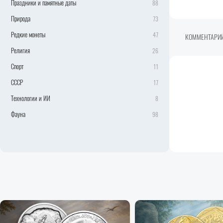
Праздники и памятные даты
88
Природа
73
Редкие монеты
47
КОММЕНТАРИ
Религия
26
Спорт
11
СССР
17
Технологии и ИИ
8
Фауна
98