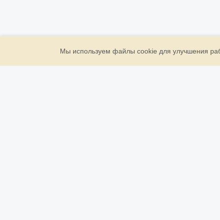
Мы используем файлы cookie для улучшения рабо
ООО «Золото Державы»
ИНН: 7709946961