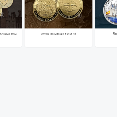
ежившая века.
Золото испанских колоний
Ле