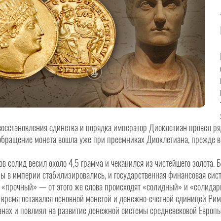
восстановления единства и порядка император Диоклетиан провел ряд
обращение монета вошла уже при преемниках Диоклетиана, прежде в
ов солид весил около 4,5 грамма и чеканился из чистейшего золота.
ы в империи стабилизировались, и государственная финансовая систе
 «прочный» — от этого же слова происходят «солидный» и «солидарн
 время оставался основной монетой и денежно-счетной единицей Рим
анах и повлиял на развитие денежной системы средневековой Европы