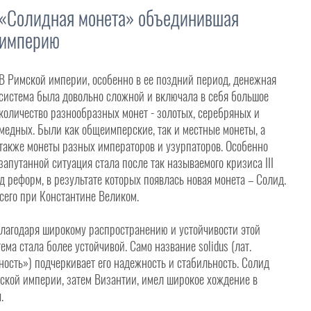
«Солидная монета» объединившая
империю
В Римской империи, особенно в ее поздний период, денежная
система была довольно сложной и включала в себя большое
количество разнообразных монет - золотых, серебряных и
медных. Были как общеимперские, так и местные монеты, а
также монеты разных императоров и узурпаторов. Особенно
запутанной ситуация стала после так называемого кризиса III
 реформ, в результате которых появлась новая монета – Солид.
сего при Константине Великом.
 Благодаря широкому распространению и устойчивости этой
ма стала более устойчивой. Само название solidus (лат.
ость») подчеркивает его надежность и стабильность. Солид
ской империи, затем Византии, имел широкое хождение в
.