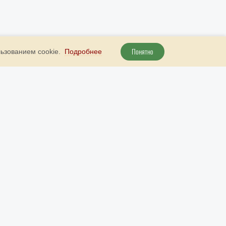
Понятно
льзованием cookie.
Подробнее
+ 7 800 707 51 89
Наш бот в Telegram
рута
+ 7 (985) 738 23 52
Наш бот в МАКС
info@9999d.gold