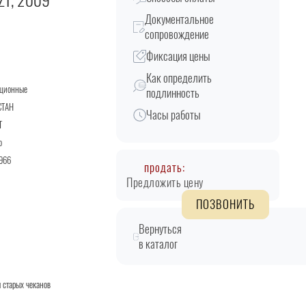
KZT, 2009
Документальное
сопровождение
Фиксация цены
Как определить
кционные
подлинность
СТАН
Часы работы
T
о
966
продать:
Предложить цену
ПОЗВОНИТЬ
Вернуться
в каталог
 старых чеканов