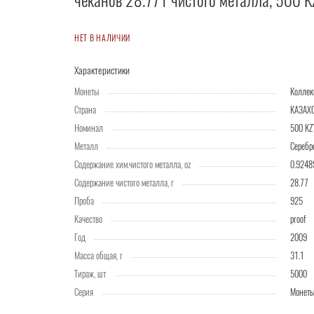
чеканов 28.77 г чистого металла, 500 
НЕТ В НАЛИЧИИ
Характеристики
Монеты
Колле
Страна
КАЗАХ
Номинал
500 KZ
Металл
Серебр
Содержание хим.чистого металла, oz
0.9248
Содержание чистого металла, г
28.77
Проба
925
Качество
proof
Год
2009
Масса общая, г
31.1
Тираж, шт
5000
Серия
Монеты