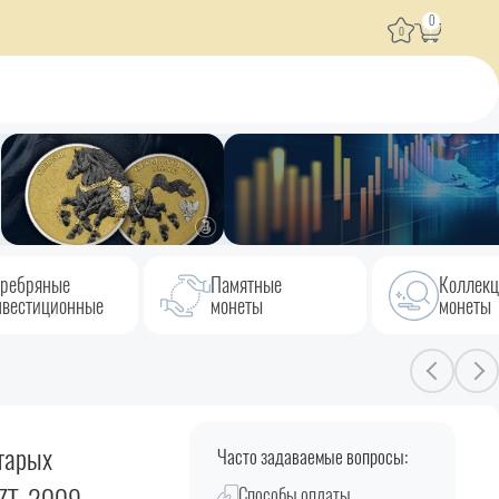
0
0
ребряные
Памятные
Коллек
вестиционные
монеты
монеты
тарых
Часто задаваемые вопросы:
Способы оплаты