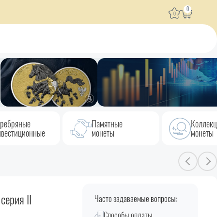
0
0
ребряные
Памятные
Коллек
вестиционные
монеты
монеты
серия II
Часто задаваемые вопросы:
Способы оплаты