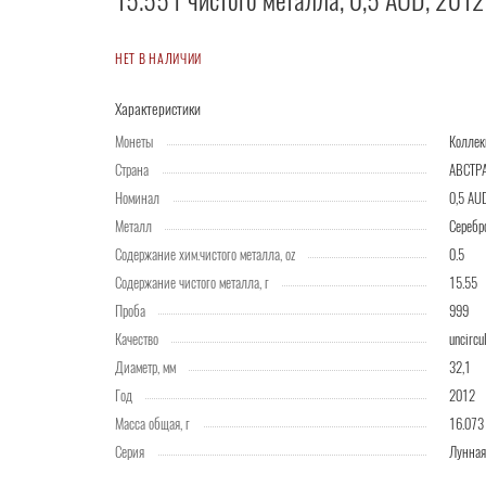
15.55 г чистого металла, 0,5 AUD, 2012
НЕТ В НАЛИЧИИ
Характеристики
Монеты
Колле
Страна
АВСТР
Номинал
0,5 AU
Металл
Серебр
Содержание хим.чистого металла, oz
0.5
Содержание чистого металла, г
15.55
Проба
999
Качество
uncircu
Диаметр, мм
32,1
Год
2012
Масса общая, г
16.073
Серия
Лунная 