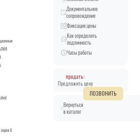
Документальное
сопровождение
Фиксация цены
Как определить
кционные
подлинность
АЛИЯ
Часы работы
D
о
продать:
Предложить цену
ПОЗВОНИТЬ
lated
Вернуться
в каталог
серия II