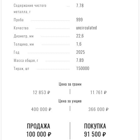
Содержание чистого
7.78
металла, г
999
Проба
uncirculated
Качество
22,6
Диаметр, мм
1,6
Толщина, мм
2025
Год
7.89
Масса общая, г
150000
Тираж, шт
Цена за грамм
12 853 ₽
11 761 ₽
Цена за унцию
400 000 ₽
366 000 ₽
ПРОДАЖА
ПОКУПКА
100 000 ₽
91 500 ₽