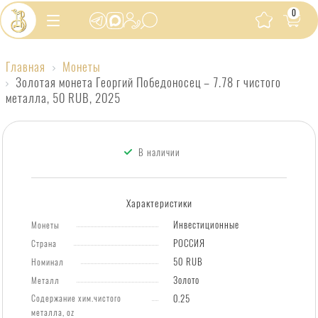
0
Главная
Монеты
Золотая
Золотая монета Георгий Победоносец – 7.78 г чистого
металла, 50 RUB, 2025
монета
Георгий
ЛИДЕРЫ
2026
Победоносец
ПРОДАЖ
В наличии
–
7.78
Характеристики
г
Инвестиционные
чистого
Монеты
РОССИЯ
Страна
металла,
50 RUB
Номинал
50
Золото
Металл
RUB,
Содержание хим.чистого
0.25
2025
металла, oz