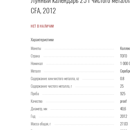
Лунный календарь 25 г чистого металл
CFA, 2012
НЕТ В НАЛИЧИИ
Характеристики
Монеты
Колле
Страна
ТОГО
Номинал
1 000 
Металл
Серебр
Содержание хим.чистого металла, oz
0.8
Содержание чистого металла, г
25
Проба
925
Качество
proof
Диаметр, мм
40,6
Год
2012
Масса общая, г
27.03