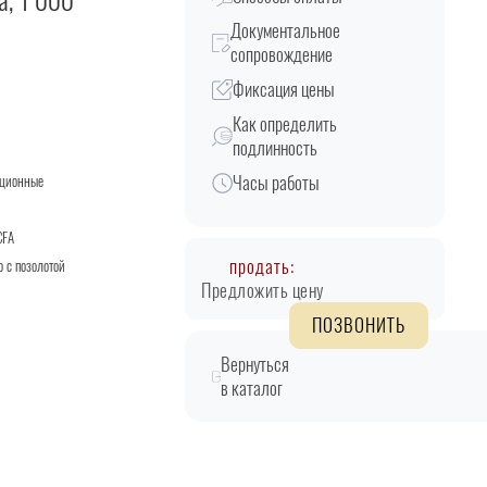
а, 1 000
Документальное
сопровождение
Фиксация цены
Как определить
подлинность
Часы работы
кционные
CFA
продать:
о с позолотой
Предложить цену
ПОЗВОНИТЬ
Вернуться
в каталог