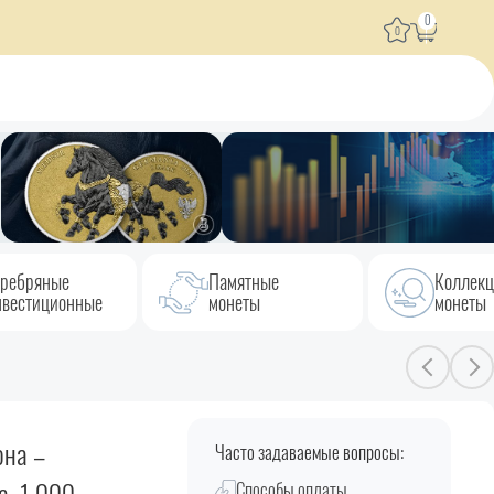
0
0
ребряные
Памятные
Коллек
вестиционные
монеты
монеты
она –
Часто задаваемые вопросы:
Способы оплаты