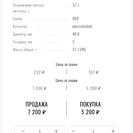
Содержание чистого
31.1
проба
металла, г
999,
999
Проба
с
uncirculated
Качество
2010
40,6
Диаметр, мм
г.в.
3
Толщина, мм
31.1346
Масса общая, г
Цена за грамм
232 ₽
167 ₽
Цена за унцию
7 200 ₽
5 200 ₽
ПРОДАЖА
ПОКУПКА
7 200 ₽
5 200 ₽