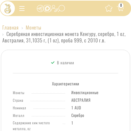
0
Главная
Монеты
Серебряная
Серебряная инвестиционная монета Кенгуру, серебро, 1 oz,
Австралия, 31,1035 г, (1 oz), проба 999, с 2010 г.в.
инвестиционная
монета
Кенгуру,
В наличии
серебро,
1
Характеристики
oz,
Инвестиционные
Австралия,
Монеты
АВСТРАЛИЯ
Страна
31,1035
1 AUD
Номинал
г,
Серебро
Металл
(1
Содержание хим.чистого
1
oz),
металла, oz