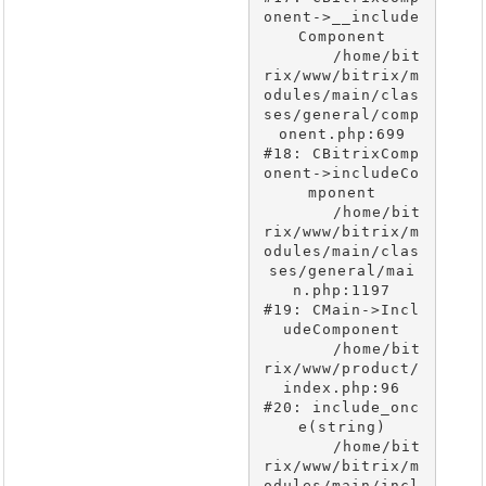
onent->__include
Component

	/home/bit
rix/www/bitrix/m
odules/main/clas
ses/general/comp
onent.php:699

#18: CBitrixComp
onent->includeCo
mponent

	/home/bit
rix/www/bitrix/m
odules/main/clas
ses/general/mai
n.php:1197

#19: CMain->Incl
udeComponent

	/home/bit
rix/www/product/
index.php:96

#20: include_onc
e(string)

	/home/bit
rix/www/bitrix/m
odules/main/incl