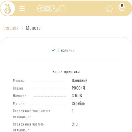
0
Главная
Монеты
Каталог
монет
с
В наличии
ценами
компании
Характеристики
Золото
Памятные
Монеты
державы.
РОССИЯ
Страна
3 RUB
Номинал
Серебро
Металл
Содержание хим.чистого
1
металла, oz
Содержание чистого
31.1
металла, г