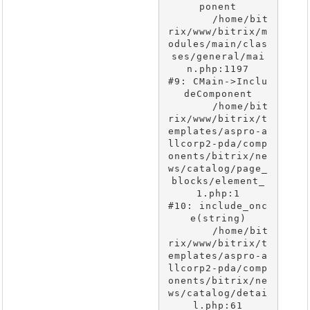
ponent

	/home/bit
rix/www/bitrix/m
odules/main/clas
ses/general/mai
n.php:1197

#9: CMain->Inclu
deComponent

	/home/bit
rix/www/bitrix/t
emplates/aspro-a
llcorp2-pda/comp
onents/bitrix/ne
ws/catalog/page_
blocks/element_
1.php:1

#10: include_onc
e(string)

	/home/bit
rix/www/bitrix/t
emplates/aspro-a
llcorp2-pda/comp
onents/bitrix/ne
ws/catalog/detai
l.php:61
