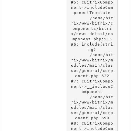
#5: CBitrixCompo
nent->includeCom
ponentTemplate

	/home/bit
rix/www/bitrix/c
omponents/bitri
x/news.detail/co
mponent.php:515

#6: include(stri
ng)

	/home/bit
rix/www/bitrix/m
odules/main/clas
ses/general/comp
onent.php:622

#7: CBitrixCompo
nent->__includeC
omponent

	/home/bit
rix/www/bitrix/m
odules/main/clas
ses/general/comp
onent.php:699

#8: CBitrixCompo
nent->includeCom