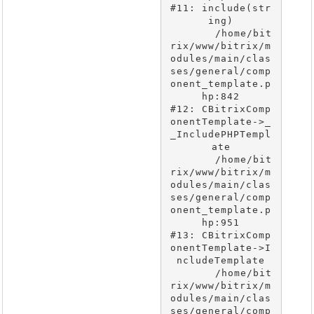
#11: include(str
ing)

	/home/bit
rix/www/bitrix/m
odules/main/clas
ses/general/comp
onent_template.p
hp:842

#12: CBitrixComp
onentTemplate->_
_IncludePHPTempl
ate

	/home/bit
rix/www/bitrix/m
odules/main/clas
ses/general/comp
onent_template.p
hp:951

#13: CBitrixComp
onentTemplate->I
ncludeTemplate

	/home/bit
rix/www/bitrix/m
odules/main/clas
ses/general/comp