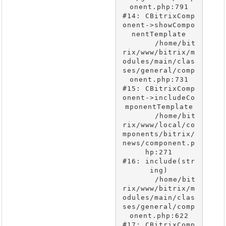
onent.php:791

#14: CBitrixComp
onent->showCompo
nentTemplate

	/home/bit
rix/www/bitrix/m
odules/main/clas
ses/general/comp
onent.php:731

#15: CBitrixComp
onent->includeCo
mponentTemplate

	/home/bit
rix/www/local/co
mponents/bitrix/
news/component.p
hp:271

#16: include(str
ing)

	/home/bit
rix/www/bitrix/m
odules/main/clas
ses/general/comp
onent.php:622

#17: CBitrixComp