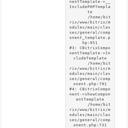
nentTemplate->__
IncludePHPTempla
te

	/home/bit
rix/www/bitrix/m
odules/main/clas
ses/general/comp
onent_template.p
hp:951

#3: CBitrixCompo
nentTemplate->In
cludeTemplate

	/home/bit
rix/www/bitrix/m
odules/main/clas
ses/general/comp
onent.php:791

#4: CBitrixCompo
nent->showCompon
entTemplate

	/home/bit
rix/www/bitrix/m
odules/main/clas
ses/general/comp
onent.php:731
