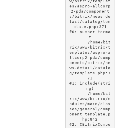
w/bitrix/templat
es/aspro-allcorp
2-pda/component
s/bitrix/news.de
tail/catalog/tem
plate.php:371

#0: number_forma
t

	/home/bit
rix/www/bitrix/t
emplates/aspro-a
llcorp2-pda/comp
onents/bitrix/ne
ws.detail/catalo
g/template.php:3
71

#1: include(stri
ng)

	/home/bit
rix/www/bitrix/m
odules/main/clas
ses/general/comp
onent_template.p
hp:842

#2: CBitrixCompo