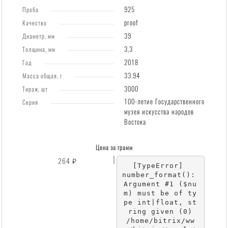
925
Проба
proof
Качество
39
Диаметр, мм
3,3
Толщина, мм
2018
Год
33.94
Масса общая, г
3000
Тираж, шт
100-летие Государственного
Серия
музея искусства народов
Востока
Цена за грамм
264 ₽
[TypeError] 

number_format(): 
Argument #1 ($nu
m) must be of ty
pe int|float, st
ring given (0)

/home/bitrix/ww