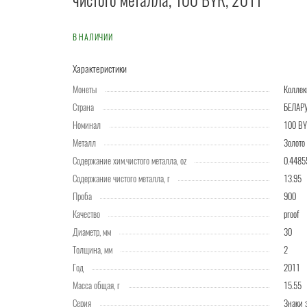
чистого металла, 100 BYR, 2011
В НАЛИЧИИ
Характеристики
Монеты
Колле
Страна
БЕЛАР
Номинал
100 B
Металл
Золото
Содержание хим.чистого металла, oz
0.4485
Содержание чистого металла, г
13.95
Проба
900
Качество
proof
Диаметр, мм
30
Толщина, мм
2
Год
2011
Масса общая, г
15.55
Серия
Знаки 