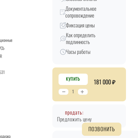
Документальное
сопровождение
Фиксация цены
Как определить
кционные
подлинность
УСЬ
Часы работы
YR
531
КУПИТЬ
181 000 ₽
продать:
Предложить цену
ПОЗВОНИТЬ
зодиака