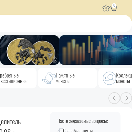
0
0
ребряные
Памятные
Коллек
вестиционные
монеты
монеты
целитель
Часто задаваемые вопросы:
Способы оплаты