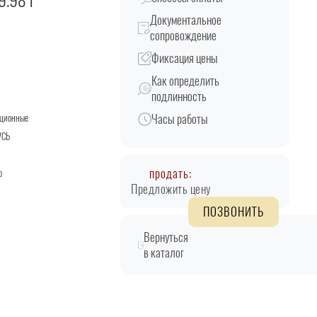
9.98 г
Документальное
сопровождение
Фиксация цены
Как определить
подлинность
Часы работы
кционные
УСЬ
R
продать:
о
Предложить цену
ПОЗВОНИТЬ
Вернуться
в каталог