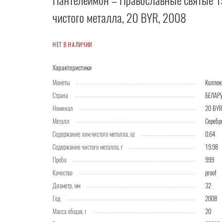
Пантелеимон – Православные святые 1
чистого металла, 20 BYR, 2008
НЕТ В НАЛИЧИИ
Характеристики
Монеты
Колле
Страна
БЕЛАР
Номинал
20 BY
Металл
Серебр
Содержание хим.чистого металла, oz
0.64
Содержание чистого металла, г
19.98
Проба
999
Качество
proof
Диаметр, мм
32
Год
2008
Масса общая, г
20