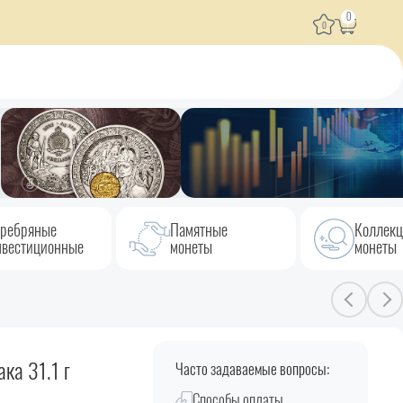
0
0
ребряные
Памятные
Коллек
вестиционные
монеты
монеты
ка 31.1 г
Часто задаваемые вопросы:
Способы оплаты