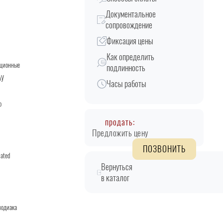
Документальное
сопровождение
Фиксация цены
Как определить
кционные
подлинность
АУ
Часы работы
о
продать:
Предложить цену
ПОЗВОНИТЬ
lated
Вернуться
в каталог
зодиака