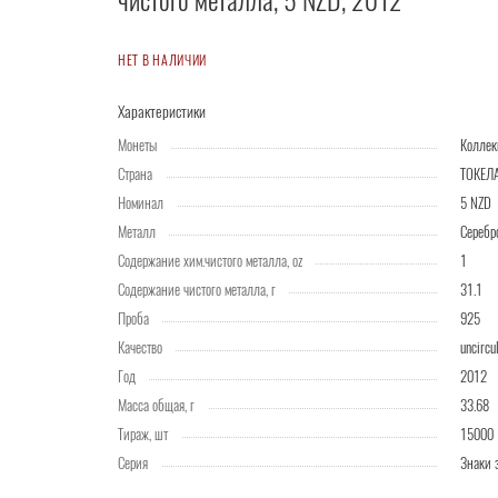
чистого металла, 5 NZD, 2012
НЕТ В НАЛИЧИИ
Характеристики
Монеты
Колле
Страна
ТОКЕЛ
Номинал
5 NZD
Металл
Серебр
Содержание хим.чистого металла, oz
1
Содержание чистого металла, г
31.1
Проба
925
Качество
uncircu
Год
2012
Масса общая, г
33.68
Тираж, шт
15000
Серия
Знаки 