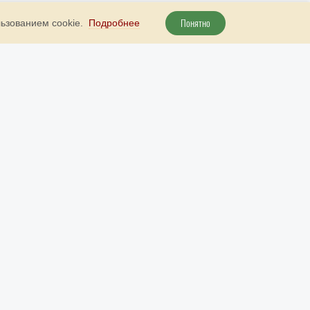
Понятно
льзованием cookie.
Подробнее
+ 7 800 707 51 89
Наш бот в Telegram
рута
+ 7 (985) 738 23 52
Наш бот в МАКС
info@9999d.gold