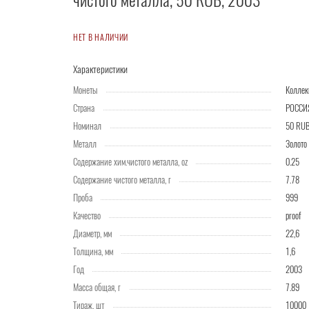
чистого металла, 50 RUB, 2003
НЕТ В НАЛИЧИИ
Характеристики
Монеты
Колле
Страна
РОССИ
Номинал
50 RU
Металл
Золото
Содержание хим.чистого металла, oz
0.25
Содержание чистого металла, г
7.78
Проба
999
Качество
proof
Диаметр, мм
22,6
Толщина, мм
1,6
Год
2003
Масса общая, г
7.89
Тираж, шт
10000