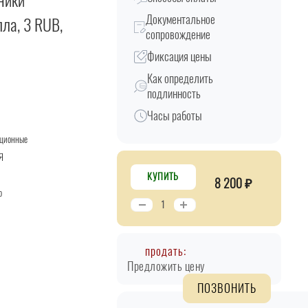
ники
Документальное
лла, 3 RUB,
сопровождение
Фиксация цены
Как определить
подлинность
Часы работы
кционные
Я
КУПИТЬ
8 200 ₽
о
продать:
Предложить цену
ПОЗВОНИТЬ