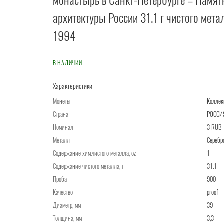
монастырь в Санкт-Петербурге – Памят
архитектуры России 31.1 г чистого мета
1994
В НАЛИЧИИ
Характеристики
Монеты
Колле
Страна
РОССИ
Номинал
3 RUB
Металл
Серебр
Содержание хим.чистого металла, oz
1
Содержание чистого металла, г
31.1
Проба
900
Качество
proof
Диаметр, мм
39
Толщина, мм
3,3