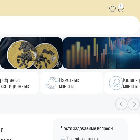
0
0
ребряные
Памятные
Коллек
вестиционные
монеты
монеты
 и
Часто задаваемые вопросы:
Способы оплаты