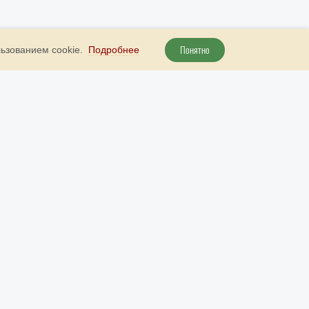
Понятно
льзованием cookie.
Подробнее
+ 7 800 707 51 89
Наш бот в Telegram
рута
+ 7 (985) 738 23 52
Наш бот в МАКС
info@9999d.gold