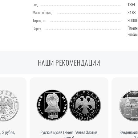
Год
1994
Масса общая, г
34.88
Тираж, шт
30000
Памятн
Серия
России
НАШИ РЕКОМЕНДАЦИИ
, 3 рубля,
Русский музей (Икона "Ангел Златые
Введенский 
власы)
3 