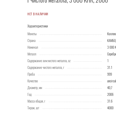
г чистого металла, 3 000 KHR, 2006
НЕТ В НАЛИЧИИ
Характеристики
Монеты
Колле
Страна
КАМБ
Номинал
3 000 
Металл
Серебр
Содержание хим.чистого металла, oz
1
Содержание чистого металла, г
31.1
Проба
999
Качество
uncircu
Диаметр, мм
40,7
Год
2006
Масса общая, г
31.6
Тираж, шт
4000