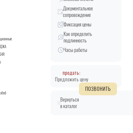
Документальное
сопровождение
Фиксация цены
Как определить
кционные
подлинность
ОДЖА
Часы работы
KHR
о
продать:
Предложить цену
ПОЗВОНИТЬ
lated
Вернуться
в каталог