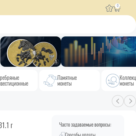
0
0
ребряные
Памятные
Коллек
вестиционные
монеты
монеты
1.1 г
Часто задаваемые вопросы:
Способы оплаты