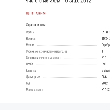
чистого металла, 10 SRD, 2012
НЕТ В НАЛИЧИИ
Характеристики
Страна
СУРИН
Номинал
10 SR
Металл
Серебр
Содержание хим.чистого металла, oz
1
Содержание чистого металла, г
31.1
Проба
999
Качество
uncircu
Диаметр, мм
38,6
Год
2012
Масса общая, г
31.103