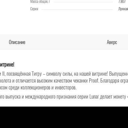
Масса общая, г
7.807
Серия
Лунная 
Описание
Аверс
витрине!
II, посвящённая Тигру – символу силы, на нашей витрине! Выпущенн
 золота и отличается высоким качеством чеканки Proof. Благодаря о
осом среди коллекционеров и инвесторов.
ого выпуска и международного признания серии Lunar делает монет