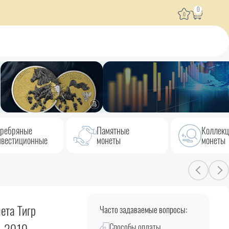
0
0
ребряные
Памятные
Коллек
вестиционные
монеты
монеты
ета Тигр
Часто задаваемые вопросы:
Способы оплаты