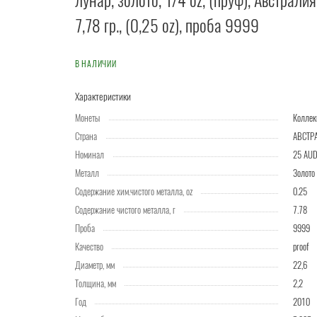
лунар, золото, 1/4 oz, (пруф), Австралия
7,78 гр., (0,25 oz), проба 9999
В НАЛИЧИИ
Характеристики
Монеты
Колле
Страна
АВСТР
Номинал
25 AU
Металл
Золото
Содержание хим.чистого металла, oz
0.25
Содержание чистого металла, г
7.78
Проба
9999
Качество
proof
Диаметр, мм
22,6
Толщина, мм
2,2
Год
2010