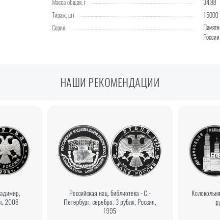
Масса общая, г
34.88
Тираж, шт
15000
Памятн
Серия
России
НАШИ РЕКОМЕНДАЦИИ
ладимир,
Российская нац. библиотека - С.-
Колокольня
ия, 2008
Петербург, серебро, 3 рубля, Россия,
р
1995