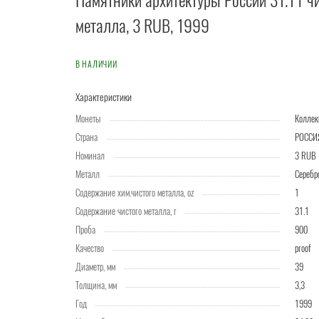
Памятники архитектуры России 31.1 г ч
металла, 3 RUB, 1999
В НАЛИЧИИ
Характеристики
Монеты
Колле
Страна
РОССИ
Номинал
3 RUB
Металл
Серебр
Содержание хим.чистого металла, oz
1
Содержание чистого металла, г
31.1
Проба
900
Качество
proof
Диаметр, мм
39
Толщина, мм
3,3
Год
1999