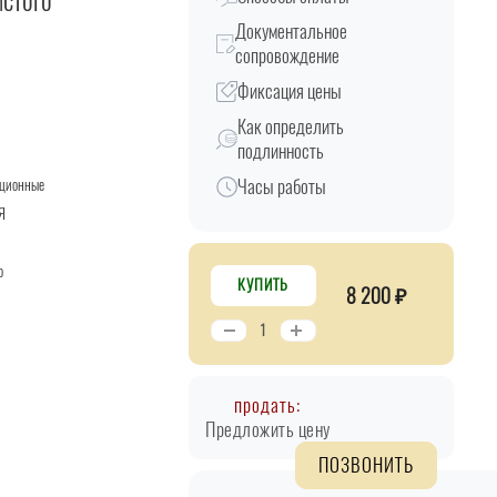
истого
Документальное
сопровождение
Фиксация цены
Как определить
подлинность
Часы работы
кционные
Я
о
КУПИТЬ
8 200 ₽
продать:
Предложить цену
ПОЗВОНИТЬ