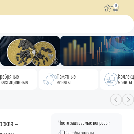
0
0
ребряные
Памятные
Коллек
вестиционные
монеты
монеты
осква –
Часто задаваемые вопросы:
Способы оплаты