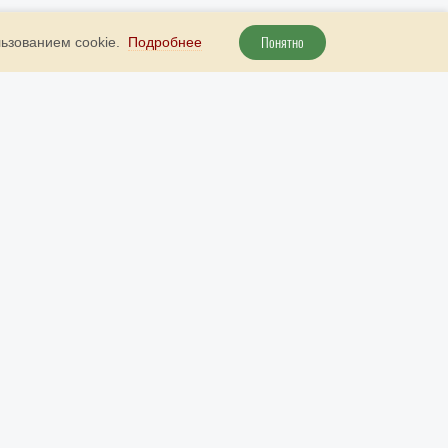
Понятно
льзованием cookie.
Подробнее
+ 7 800 707 51 89
Наш бот в Telegram
рута
+ 7 (985) 738 23 52
Наш бот в МАКС
info@9999d.gold