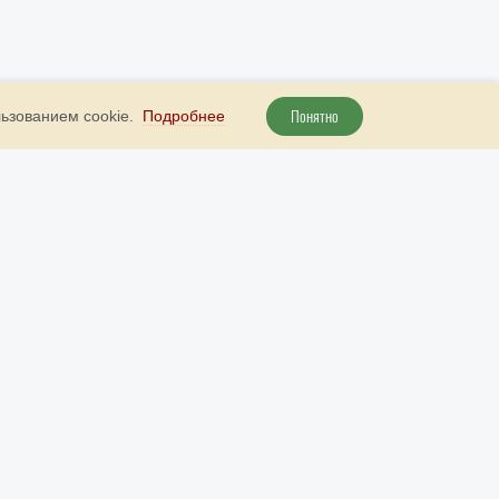
Понятно
льзованием cookie.
Подробнее
+ 7 800 707 51 89
Наш бот в Telegram
рута
+ 7 (985) 738 23 52
Наш бот в МАКС
info@9999d.gold