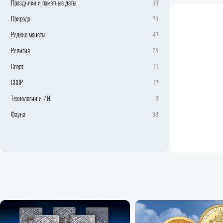
Праздники и памятные даты
88
Природа
73
Редкие монеты
47
Религия
26
Спорт
11
СССР
17
Технологии и ИИ
8
Фауна
98