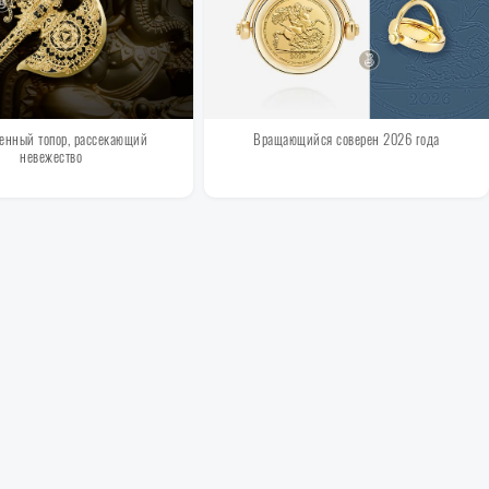
енный топор, рассекающий
Вращающийся соверен 2026 года
невежество