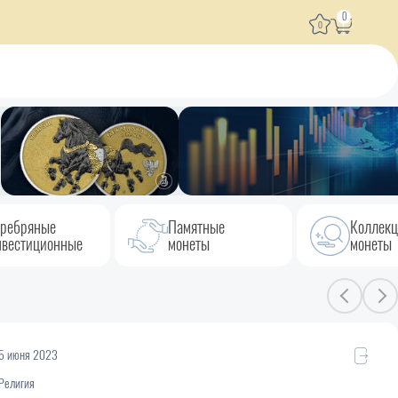
0
0
ребряные
Памятные
Коллек
вестиционные
монеты
монеты
5 июня 2023
Религия