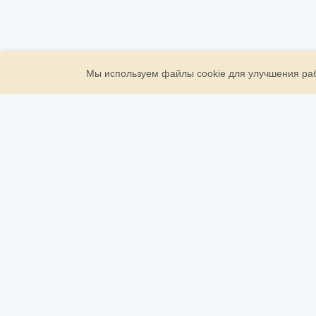
Мы используем файлы cookie для улучшения рабо
ООО «Золото Державы»
ИНН: 7709946961