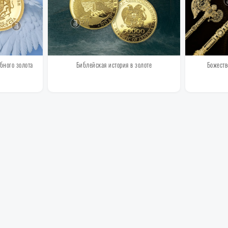
бного золота
Библейская история в золоте
Божеств