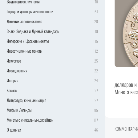
Выдающиеся личности
70
Города и достопримечательности
61
Дневник золотоискателя
20
Знаки Зодиака и Лунный календарь
19
Имперские и Царские монеты
115
Инвестиционные монеты
112
Искусство
25
Исследования
22
История
24
долларов и
Космос
27
Монета весо
Литература, кино, анимация
27
Мифы и Легенды
85
Монеты с уникальным дизайном
117
КОММЕНТАРИ
О деньгах
46