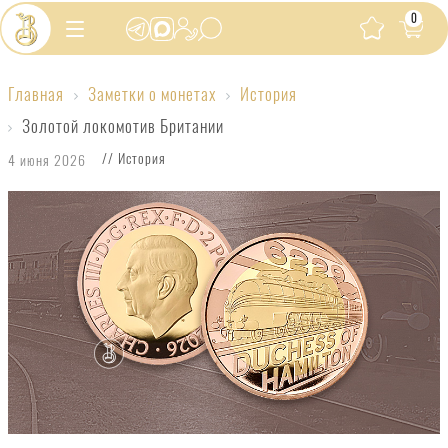
0
Главная
Заметки о монетах
История
Золотой
Золотой локомотив Британии
локомотив
// История
4 июня 2026
Британии