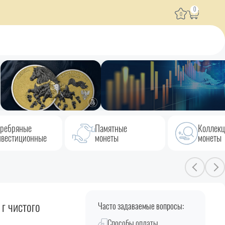
0
0
ребряные
Памятные
Коллек
вестиционные
монеты
монеты
г чистого
Часто задаваемые вопросы:
Способы оплаты