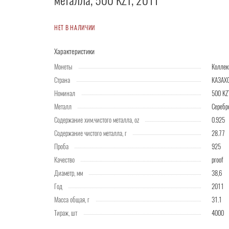
металла, 500 KZT, 2011
НЕТ В НАЛИЧИИ
Характеристики
Монеты
Колле
Страна
КАЗАХ
Номинал
500 KZ
Металл
Серебр
Содержание хим.чистого металла, oz
0.925
Содержание чистого металла, г
28.77
Проба
925
Качество
proof
Диаметр, мм
38,6
Год
2011
Масса общая, г
31.1
Тираж, шт
4000