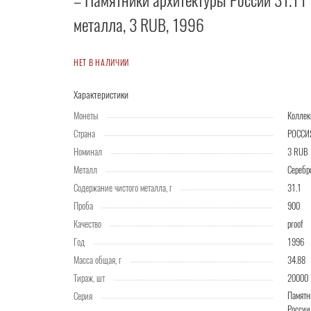
– Памятники архитектуры России 31.1 г 
металла, 3 RUB, 1996
НЕТ В НАЛИЧИИ
Характеристики
Монеты
Колле
Страна
РОССИ
Номинал
3 RUB
Металл
Серебр
Содержание чистого металла, г
31.1
Проба
900
Качество
proof
Год
1996
Масса общая, г
34.88
Тираж, шт
20000
Памятн
Серия
России