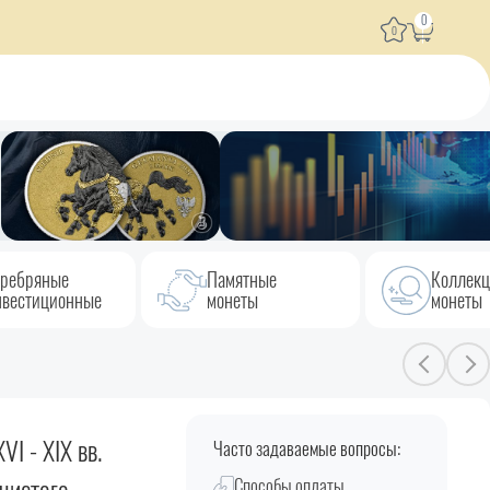
0
0
ребряные
Памятные
Коллек
вестиционные
монеты
монеты
I - XIX вв.
Часто задаваемые вопросы:
Способы оплаты