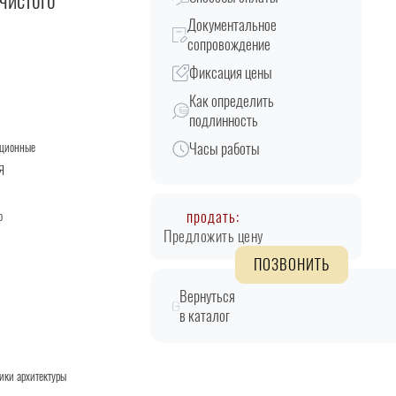
чистого
Документальное
сопровождение
Фиксация цены
Как определить
подлинность
Часы работы
кционные
Я
продать:
о
Предложить цену
ПОЗВОНИТЬ
Вернуться
в каталог
ики архитектуры