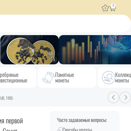
0
0
ребряные
Памятные
Коллек
вестиционные
монеты
монеты
RUB, 1995
ия первой
Часто задаваемые вопросы:
Способы оплаты