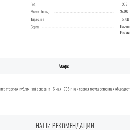
Год
1995
Масса общая, г
34.88
Тираж, шт
15000
Памятн
Серия
России
Аверс
ераторская публичная) основана 16 мая 1795 г. как первая государственная общедост
НАШИ РЕКОМЕНДАЦИИ