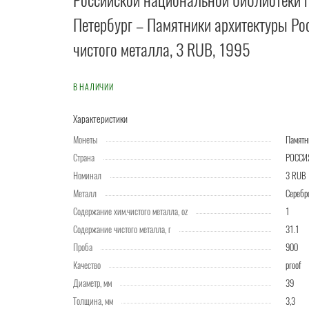
Российской национальной библиотеки г
Петербург – Памятники архитектуры Рос
чистого металла, 3 RUB, 1995
В НАЛИЧИИ
Характеристики
Монеты
Памятн
Страна
РОССИ
Номинал
3 RUB
Металл
Серебр
Содержание хим.чистого металла, oz
1
Содержание чистого металла, г
31.1
Проба
900
Качество
proof
Диаметр, мм
39
Толщина, мм
3,3