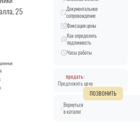
тники
Документальное
талла, 25
сопровождение
Фиксация цены
Как определить
подлинность
Часы работы
кционные
Я
продать:
B
Предложить цену
о
ПОЗВОНИТЬ
Вернуться
в каталог