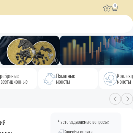
0
0
ребряные
Памятные
Коллек
вестиционные
монеты
монеты
ий
Часто задаваемые вопросы:
Способы оплаты