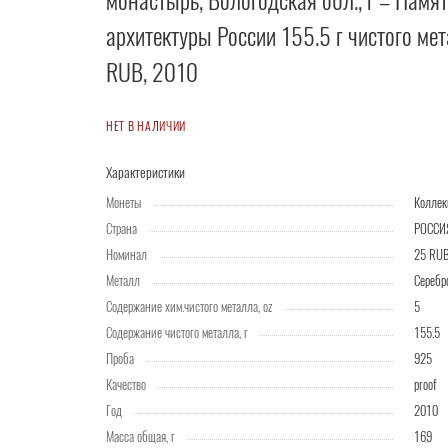
монастырь, Вологодская обл., г – Памя
архитектуры России 155.5 г чистого ме
RUB, 2010
НЕТ В НАЛИЧИИ
Характеристики
Монеты
Колле
Страна
РОССИ
Номинал
25 RU
Металл
Серебр
Содержание хим.чистого металла, oz
5
Содержание чистого металла, г
155.5
Проба
925
Качество
proof
Год
2010
Масса общая, г
169