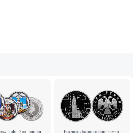
емья - набор 3 шт., серебро
Невьянская башня, серебро, 3 рубля,