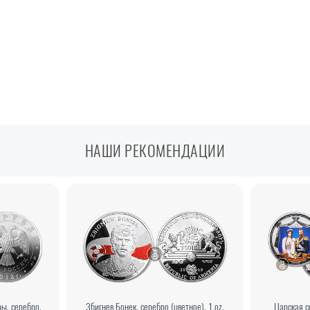
НАШИ РЕКОМЕНДАЦИИ
ры, серебро,
Збигнев Бонек, серебро (цветное), 1 oz,
Царская с