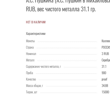
А.С. Пушкина (А.С. Пушкин в Михайловс
RUB, вес чистого металла 31.1 гр.
НЕТ В НАЛИЧИИ
Характеристики
Монеты
Колле
Страна
РОССИ
Номинал
3 RUB
Металл
Серебр
Содержание чистого металла, г
31.1
Проба
900
Качество
proof
Масса общая, г
34.88
Тираж, шт
15000