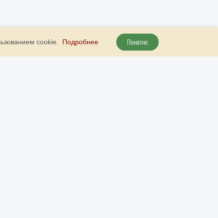
Понятно
льзованием cookie.
Подробнее
+ 7 800 707 51 89
Наш бот в Telegram
рута
+ 7 (985) 738 23 52
Наш бот в МАКС
info@9999d.gold