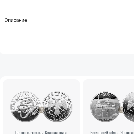
Описание
Гадюка кавказская, Красная книга,
Введенский собор - Чебокса