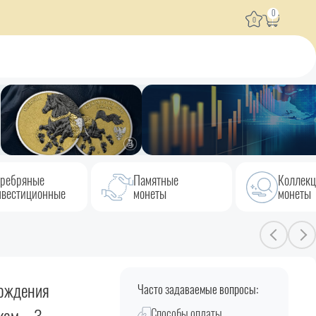
0
0
ребряные
Памятные
Коллек
вестиционные
монеты
монеты
рождения
Часто задаваемые вопросы:
Способы оплаты