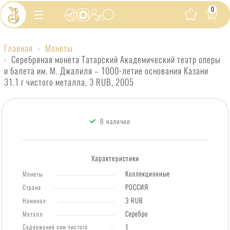
0
Главная
Монеты
Серебряная
Серебряная монета Татарский Академический театр оперы
и балета им. М. Джалиля – 1000-летие основания Казани
монета
31.1 г чистого металла, 3 RUB, 2005
Татарский
Академический
театр
В наличии
оперы
и
Характеристики
балета
Коллекционные
Монеты
им.
РОССИЯ
Страна
М.
3 RUB
Номинал
Джалиля
Серебро
Металл
–
Содержание хим.чистого
1