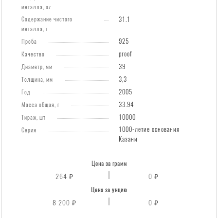
металла, oz
1000-
Содержание чистого
31.1
летие
металла, г
основания
925
Проба
Казани
proof
Качество
39
Диаметр, мм
31.1
3,3
Толщина, мм
г
2005
Год
чистого
33.94
Масса общая, г
металла,
10000
Тираж, шт
3
1000-летие основания
Серия
Казани
RUB,
2005
Цена за грамм
264 ₽
0 ₽
Цена за унцию
8 200 ₽
0 ₽