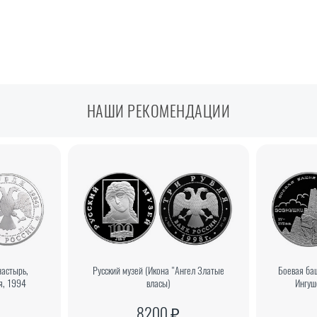
НАШИ РЕКОМЕНДАЦИИ
настырь,
Русский музей (Икона "Ангел Златые
Боевая ба
я, 1994
власы)
Ингуш
8200 ₽