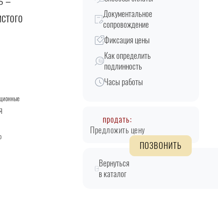
ь –
Документальное
истого
сопровождение
Фиксация цены
Как определить
подлинность
Часы работы
кционные
Я
продать:
Предложить цену
о
ПОЗВОНИТЬ
Вернуться
в каталог