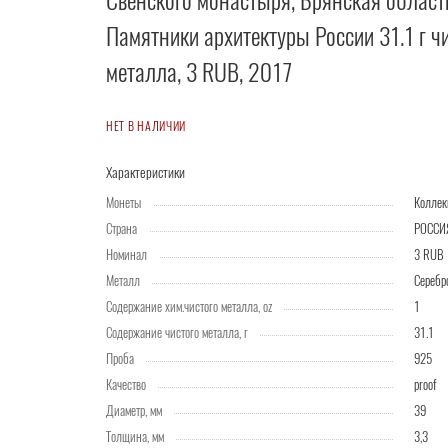
Свенского монастыря, Брянская област
Памятники архитектуры России 31.1 г ч
металла, 3 RUB, 2017
НЕТ В НАЛИЧИИ
Характеристики
Монеты
Колле
Страна
РОССИ
Номинал
3 RUB
Металл
Серебр
Содержание хим.чистого металла, oz
1
Содержание чистого металла, г
31.1
Проба
925
Качество
proof
Диаметр, мм
39
Толщина, мм
3,3