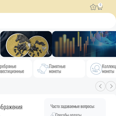
0
0
ребряные
Памятные
Коллек
вестиционные
монеты
монеты
ображения
Часто задаваемые вопросы:
Способы оплаты