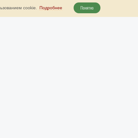
Понятно
льзованием cookie.
Подробнее
+ 7 800 707 51 89
Наш бот в Telegram
рута
+ 7 (985) 738 23 52
Наш бот в МАКС
info@9999d.gold