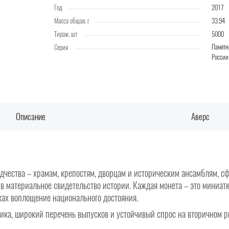
Год
2017
Масса общая, г
33.94
Тираж, шт
5000
Памятн
Серия
России
Описание
Аверс
чества – храмам, крепостям, дворцам и историческим ансамблям, с
 в материальное свидетельство истории. Каждая монета – это миниа
ках воплощение национального достояния.
ика, широкий перечень выпусков и устойчивый спрос на вторичном р