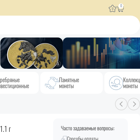
0
0
ребряные
Памятные
Коллек
вестиционные
монеты
монеты
.1 г
Часто задаваемые вопросы:
Способы оплаты