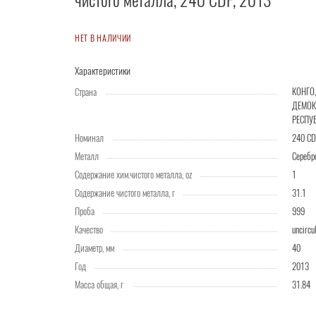
чистого металла, 240 CDF, 2013
НЕТ В НАЛИЧИИ
Характеристики
КОНГО,
Страна
ДЕМОК
РЕСПУ
Номинал
240 CD
Металл
Серебр
Содержание хим.чистого металла, oz
1
Содержание чистого металла, г
31.1
Проба
999
Качество
uncircu
Диаметр, мм
40
Год
2013
Масса общая, г
31.84