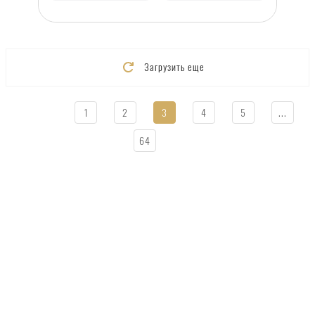
Загрузить еще
1
2
3
4
5
...
64